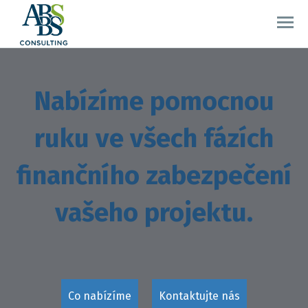
Nabízíme pomocnou
ruku ve všech fázích
finančního zabezpečení
vašeho projektu.
Co nabízíme
Kontaktujte nás